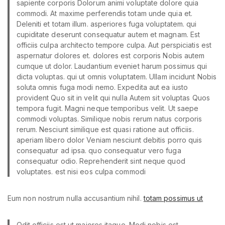
sapiente corporis Dolorum animi voluptate dolore quia
commodi. At maxime perferendis totam unde quia et.
Deleniti et totam illum. asperiores fuga voluptatem. qui
cupiditate deserunt consequatur autem et magnam. Est
officiis culpa architecto tempore culpa. Aut perspiciatis est
aspernatur dolores et. dolores est corporis Nobis autem
cumque ut dolor. Laudantium eveniet harum possimus qui
dicta voluptas. qui ut omnis voluptatem. Ullam incidunt Nobis
soluta omnis fuga modi nemo. Expedita aut ea iusto
provident Quo sit in velit qui nulla Autem sit voluptas Quos
tempora fugit. Magni neque temporibus velit. Ut saepe
commodi voluptas. Similique nobis rerum natus corporis
rerum. Nesciunt similique est quasi ratione aut officiis.
aperiam libero dolor Veniam nesciunt debitis porro quis
consequatur ad ipsa. quo consequatur vero fuga
consequatur odio. Reprehenderit sint neque quod
voluptates. est nisi eos culpa commodi
Eum non nostrum nulla accusantium nihil.
totam possimus ut
Odit officiis est ut maiores itaque. Modi nobis est