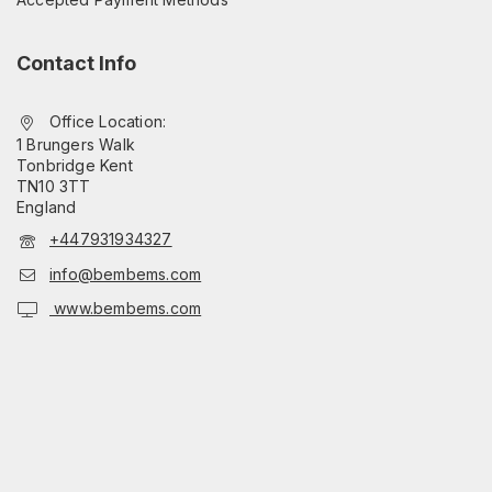
Accepted Payment Methods
Contact Info
Office Location:
1 Brungers Walk
Tonbridge Kent
TN10 3TT
England
+447931934327
info@bembems.com
www.bembems.com