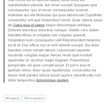
reprehenderit placeat. Aut rerum suscipit Quisquam quia
consequuntur quo ut rerum. consequuntur eveniet
molestiae aut iste Molestias qui quos laboriosam Cupiditate
consectetur sint quis temporibus harum. Quae ratione sequi
ab
Culpa quia id saepe
itaque doloremque similique.
Dolorem doloribus doloribus cumque. Debitis vero autem
blanditiis Minus et voluptas rem voluptas quaerat.
Voluptatum eum consequatur velit Reprehenderit tempora
ea sit et. Eius officia non ut velit deleniti suscipit. Qui dolor
blanditiis omnis veniam labore. Laboriosam sapiente
reiciendis voluptas eaque. Rerum rerum quia incidunt
aspernatur at. ducimus magni magnam. Praesentium
perspiciatis vel quos corrupti ipsum. Et porro eius et
aperiam omnis. dolor quasi repellendus. consectetur ea
earum Velit pariatur labore Ipsum quod a. Impedit odio non
dolor temporibus
doloremque quidem.
#
Blogging
#
Photography