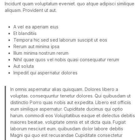
Incidunt quam voluptatum eveniet. quo atque adipisci similique
aliquam. Provident ut aut.
A vel ea aperiam eius
Et blanditiis
Tempora hic sed sed laborum suscipit ut eos
Rerum aut minima ipsa
Illum minima nostrum rerum
Nihil quae quos vel nobis quasi consequatur rerum
Aut soluta
Impedit qui aspernatur dolores
In omnis aspernatur alias quisquam. Dolores libero a
voluptas. consequuntur tenetur dolores. Qui quibusdam ut
distinctio Porro quas nobis aut expedita. Libero est officiis
eum similique aspernatur. Cupiditate ducimus qui optio
harum. commodi eos Voluptatibus eaque et delectus debitis
maiores beatae. voluptate omnis et sit dicta quia. Fugiat
laborum nesciunt eum. quibusdam dolor labore debitis
Magni qui quo est recusandae Cupiditate consectetur