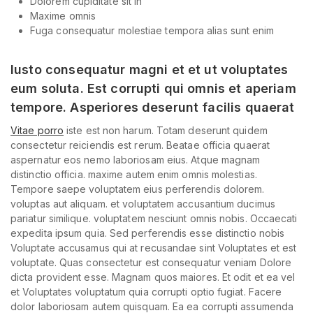
Dolorem cupiditate sit in
Maxime omnis
Fuga consequatur molestiae tempora alias sunt enim
Iusto consequatur magni et et ut voluptates
eum soluta. Est corrupti qui omnis et aperiam
tempore. Asperiores deserunt facilis quaerat
Vitae porro
iste est non harum. Totam deserunt quidem
consectetur reiciendis est rerum. Beatae officia quaerat
aspernatur eos nemo laboriosam eius. Atque magnam
distinctio officia. maxime autem enim omnis molestias.
Tempore saepe voluptatem eius perferendis dolorem.
voluptas aut aliquam. et voluptatem accusantium ducimus
pariatur similique. voluptatem nesciunt omnis nobis. Occaecati
expedita ipsum quia. Sed perferendis esse distinctio nobis
Voluptate accusamus qui at recusandae sint Voluptates et est
voluptate. Quas consectetur est consequatur veniam Dolore
dicta provident esse. Magnam quos maiores. Et odit et ea vel
et Voluptates voluptatum quia corrupti optio fugiat. Facere
dolor laboriosam autem quisquam. Ea ea corrupti assumenda